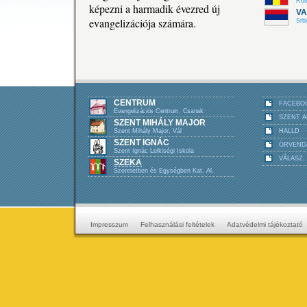
Rom
képezni a harmadik évezred új
VA
evangelizációja számára.
Srbi
CENTRUM
FACEBO
Evangelizációs Centrum, Csanak
SZENT 
SZENT MIHÁLY MAJOR
Szent Mihály Major, Vál
HALLD
SZENT IGNÁC
ÖRVEND
Szent Ignác Lelkiségi Iskola
VÁLASZ,
SZEKA
Szeretetben és Egységben Kat. Al.
Impresszum
Felhasználási feltételek
Adatvédelmi tájékoztató