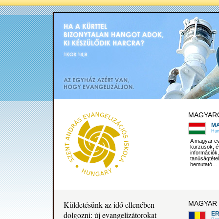
MAGYARO
M
Hun
A magyar eva
kurzusok, é
információk,
tanúságtétel
bemutató…
Küldetésünk az idő ellenében
MAGYAR 
dolgozni: új evangelizátorokat
ER